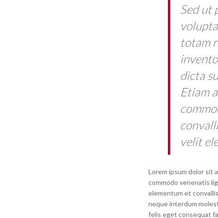
Sed ut 
volupt
totam r
invento
dicta su
Etiam a
commodo
convall
velit e
Lorem ipsum dolor sit a
commodo venenatis ligu
elementum et convallis 
neque interdum molestie
felis eget consequat f