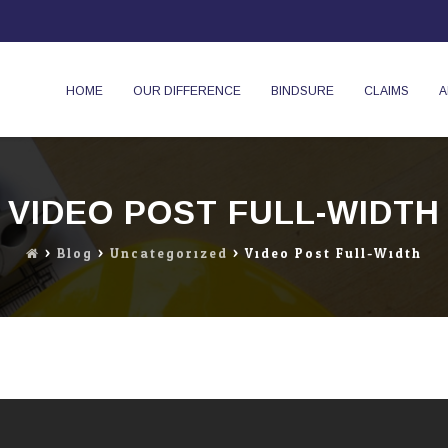
Skip
to
HOME
OUR DIFFERENCE
BINDSURE
CLAIMS
A
content
VIDEO POST FULL-WIDTH
>
Blog
>
Uncategorized
>
Video Post Full-Width