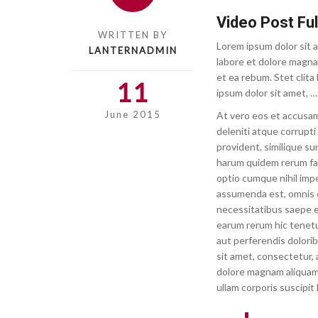
Video Post Ful
WRITTEN BY
Lorem ipsum dolor sit 
LANTERNADMIN
labore et dolore magna
et ea rebum. Stet clit
11
ipsum dolor sit amet, …
June 2015
At vero eos et accusam
deleniti atque corrupti
provident, similique sun
harum quidem rerum faci
optio cumque nihil imp
assumenda est, omnis d
necessitatibus saepe e
earum rerum hic tenetu
aut perferendis dolori
sit amet, consectetur, 
dolore magnam aliquam
ullam corporis suscipit