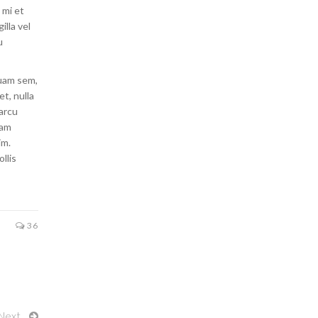
 mi et
illa vel
u
quam sem,
et, nulla
 arcu
uam
im.
llis
36
Next