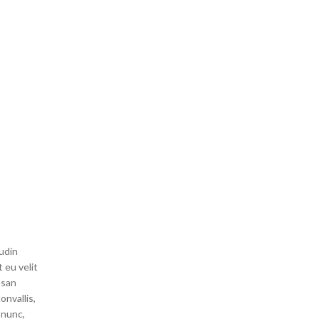
tudin
 eu velit
msan
onvallis,
 nunc,