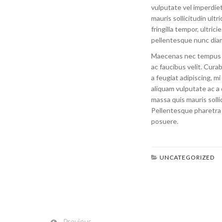
vulputate vel imperdiet
mauris sollicitudin ultr
fringilla tempor, ultrici
pellentesque nunc dia
Maecenas nec tempus vel
ac faucibus velit. Curabi
a feugiat adipiscing, m
aliquam vulputate ac a 
massa quis mauris soll
Pellentesque pharetra v
posuere.
UNCATEGORIZED
Previous