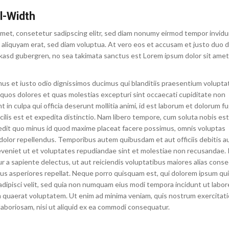
l-Width
amet, consetetur sadipscing elitr, sed diam nonumy eirmod tempor invidu
 aliquyam erat, sed diam voluptua. At vero eos et accusam et justo duo 
a kasd gubergren, no sea takimata sanctus est Lorem ipsum dolor sit ame
us et iusto odio dignissimos ducimus qui blanditiis praesentium volupt
 quos dolores et quas molestias excepturi sint occaecati cupiditate non
t in culpa qui officia deserunt mollitia animi, id est laborum et dolorum fu
lis est et expedita distinctio. Nam libero tempore, cum soluta nobis est
edit quo minus id quod maxime placeat facere possimus, omnis voluptas
olor repellendus. Temporibus autem quibusdam et aut officiis debitis a
veniet ut et voluptates repudiandae sint et molestiae non recusandae.
r a sapiente delectus, ut aut reiciendis voluptatibus maiores alias cons
bus asperiores repellat. Neque porro quisquam est, qui dolorem ipsum qui
adipisci velit, sed quia non numquam eius modi tempora incidunt ut labor
 quaerat voluptatem. Ut enim ad minima veniam, quis nostrum exercita
 laboriosam, nisi ut aliquid ex ea commodi consequatur.