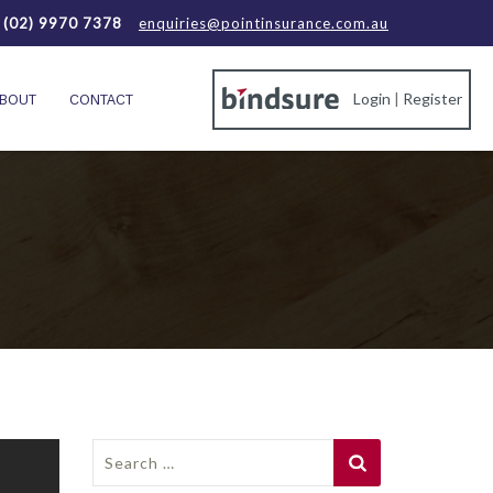
(02) 9970 7378
enquiries@pointinsurance.com.au
Login
|
Register
BOUT
CONTACT
Search
for: