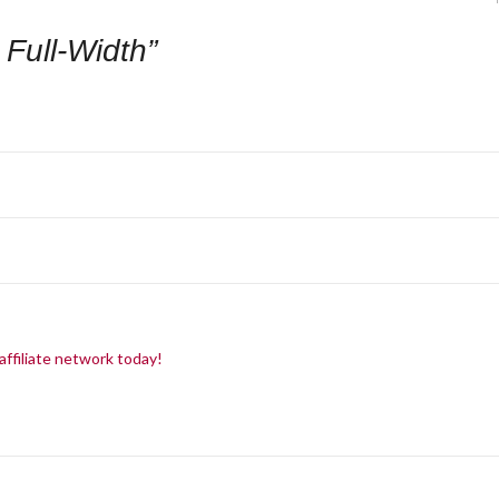
 Full-Width
”
affiliate network today!