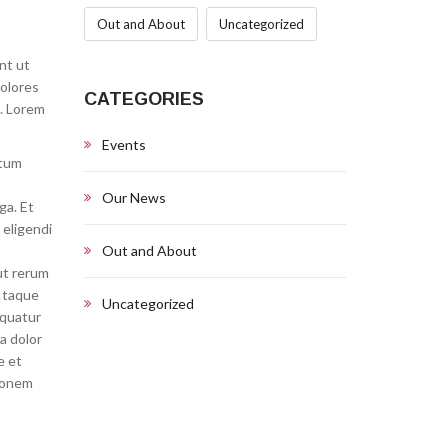
Out and About
Uncategorized
nt ut
dolores
CATEGORIES
t. Lorem
Events
atum
Our News
ga. Et
 eligendi
Out and About
ut rerum
 Itaque
Uncategorized
equatur
a dolor
e et
tionem