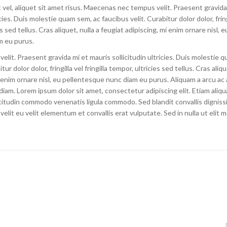
 vel, aliquet sit amet risus. Maecenas nec tempus velit. Praesent gravida
icies. Duis molestie quam sem, ac faucibus velit. Curabitur dolor dolor, fring
es sed tellus. Cras aliquet, nulla a feugiat adipiscing, mi enim ornare nisl, e
m eu purus.
it. Praesent gravida mi et mauris sollicitudin ultricies. Duis molestie 
tur dolor dolor, fringilla vel fringilla tempor, ultricies sed tellus. Cras aliqu
i enim ornare nisl, eu pellentesque nunc diam eu purus. Aliquam a arcu ac
diam. Lorem ipsum dolor sit amet, consectetur adipiscing elit. Etiam aliq
icitudin commodo venenatis ligula commodo. Sed blandit convallis digniss
elit eu velit elementum et convallis erat vulputate. Sed in nulla ut elit mo